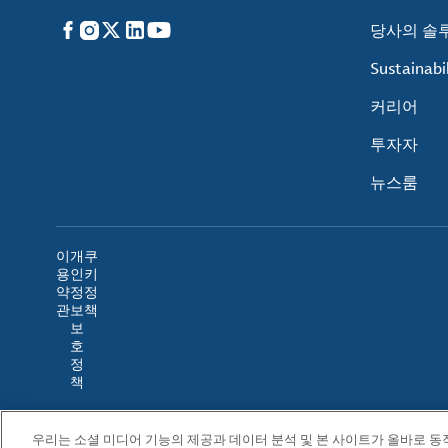
Facebook
Instagram
X
LinkedIn
YouTube
당사의 솔
Sustainabil
커리어
투자자
뉴스룸
이
개
쿠
용
인
키
약
정
정
관
보
책
보
호
정
책
우리는 소셜 미디어 기능의 제공과 데이터 분석 및 본 사이트가 올바로 