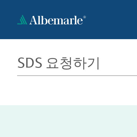
주
요
콘
텐
츠
로
건
너
SDS 요청하기
뛰
기