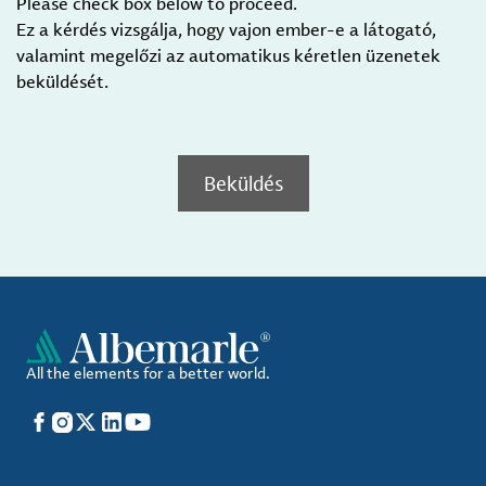
Please check box below to proceed.
Ez a kérdés vizsgálja, hogy vajon ember-e a látogató,
valamint megelőzi az automatikus kéretlen üzenetek
beküldését.
Beküldés
All the elements for a better world.
Facebook
Instagram
X
LinkedIn
YouTube