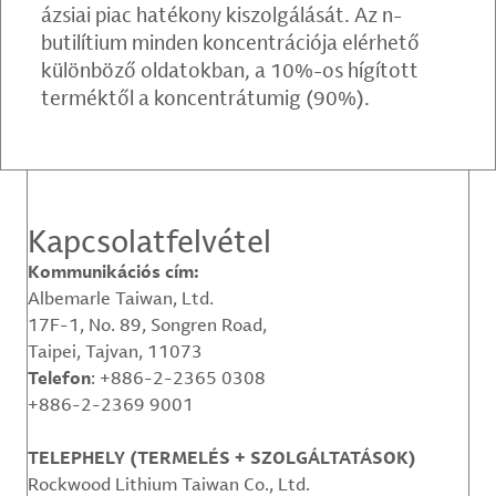
ázsiai piac hatékony kiszolgálását. Az n-
butilítium minden koncentrációja elérhető
különböző oldatokban, a 10%-os hígított
terméktől a koncentrátumig (90%).
Kapcsolatfelvétel
Kommunikációs cím:
Albemarle Taiwan, Ltd.
17F-1, No. 89, Songren Road,
Taipei, Tajvan, 11073
Telefon
: +886-2-2365 0308
+886-2-2369 9001
TELEPHELY (TERMELÉS + SZOLGÁLTATÁSOK)
Rockwood Lithium Taiwan Co., Ltd.