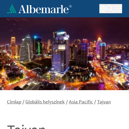
Ugrás
a
tartalomra
Címlap
/
Globális helyszínek
/
Asia Pacific
/
Tajvan