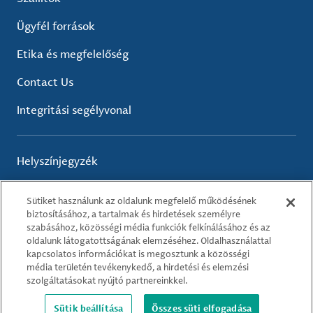
Ügyfél források
Etika és megfelelőség
Contact Us
Integritási segélyvonal
Helyszínjegyzék
Sütiket használunk az oldalunk megfelelő működésének
biztosításához, a tartalmak és hirdetések személyre
Felhasználási feltételek
szabásához, közösségi média funkciók felkínálásához és az
Adatvédelmi irányelvek
oldalunk látogatottságának elemzéséhez. Oldalhasználattal
Cookie irányelvek
kapcsolatos információkat is megosztunk a közösségi
média területén tevékenykedő, a hirdetési és elemzési
szolgáltatásokat nyújtó partnereinkkel.
© 2026 Albemarle Corporation. All Rights Reserved.
Sütik beállítása
Összes süti elfogadása