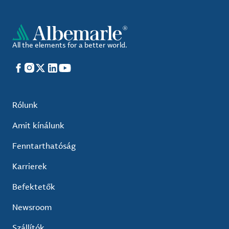
All the elements for a better world.
Facebook
Instagram
X
LinkedIn
YouTube
Rólunk
Amit kínálunk
Fenntarthatóság
Karrierek
Befektetők
Newsroom
Szállítók