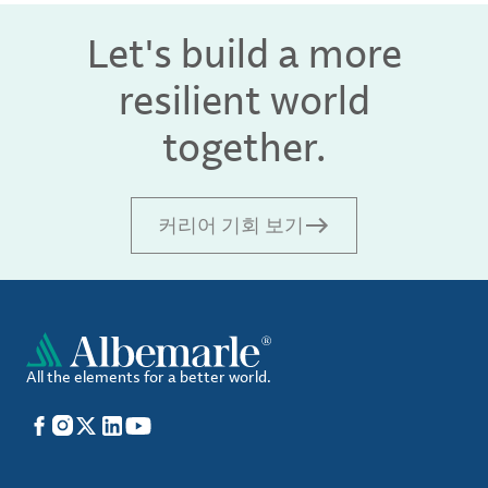
Let's build a more
resilient world
together.
커리어 기회 보기
All the elements for a better world.
Facebook
Instagram
X
LinkedIn
YouTube