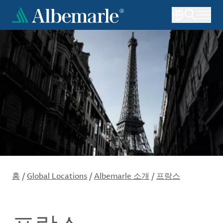
주
요
콘
텐
츠
로
건
너
뛰
기
홈
/
Global Locations
/
Albemarle 소개
/
프랑스