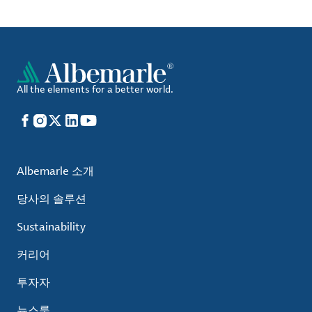
All the elements for a better world.
Facebook
Instagram
X
LinkedIn
YouTube
Albemarle 소개
당사의 솔루션
Sustainability
커리어
투자자
뉴스룸