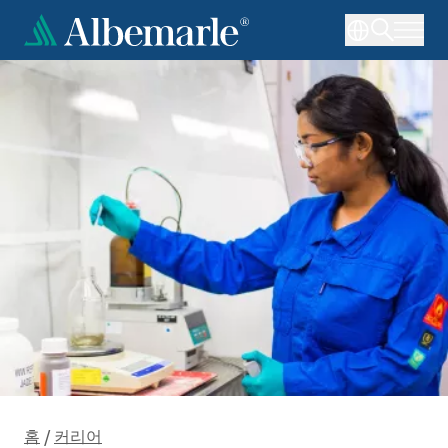
주
요
콘
텐
츠
로
건
너
뛰
기
홈
/
커리어