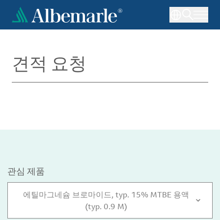
주
요
콘
텐
츠
견적 요청
로
건
너
뛰
기
관심 제품
에틸마그네슘 브로마이드, typ. 15% MTBE 용액
(typ. 0.9 M)