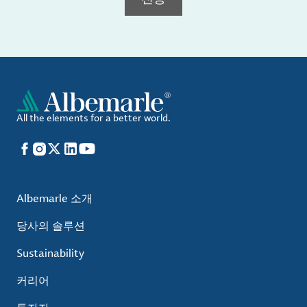
All the elements for a better world.
Facebook
Instagram
X
LinkedIn
YouTube
Albemarle 소개
당사의 솔루션
Sustainability
커리어