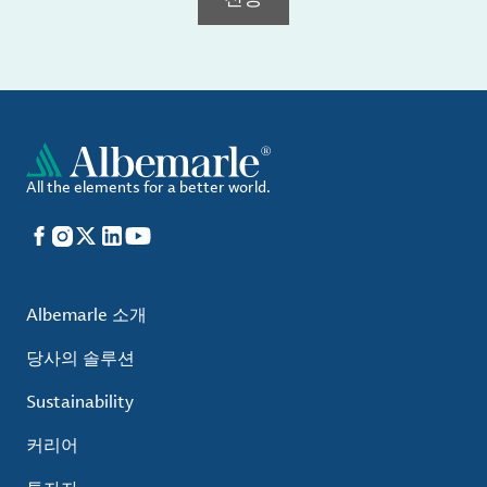
All the elements for a better world.
Facebook
Instagram
X
LinkedIn
YouTube
Albemarle 소개
당사의 솔루션
Sustainability
커리어