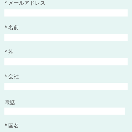
*
メールアドレス
*
名前
*
姓
*
会社
電話
*
国名