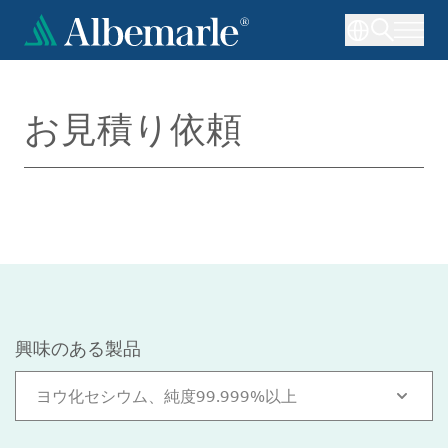
メ
イ
ン
コ
ン
お見積り依頼
テ
ン
ツ
に
移
動
興味のある製品
ヨウ化セシウム、純度99.999%以上