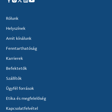
Facebook
Instagram
X
LinkedIn
YouTube
Rólunk
Helyszínek
Amit kínálunk
Fenntarthatóság
Karrierek
Befektetők
Szállítók
Ügyfél források
Etika és megfelelőség
Kapcsolatfelvétel