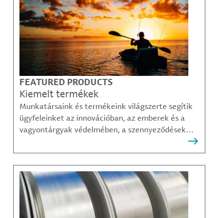
FEATURED PRODUCTS
Kiemelt termékek
Munkatársaink és termékeink világszerte segítik
ügyfeleinket az innovációban, az emberek és a
vagyontárgyak védelmében, a szennyeződések
felszámolásában, valamint a mobilitás, a
kommunikáció és a növekedés fenntarthatóbb
módjainak megteremtésében.