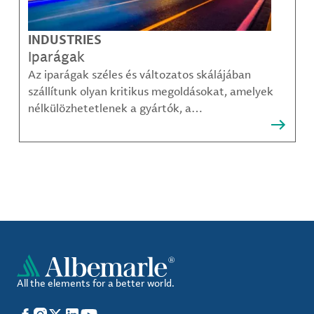
INDUSTRIES
Iparágak
Az iparágak széles és változatos skálájában
szállítunk olyan kritikus megoldásokat, amelyek
nélkülözhetetlenek a gyártók, a
közműszolgáltatók, az alkatrészgyártók, a
kompozit-anyag készítők és mások számára.
All the elements for a better world.