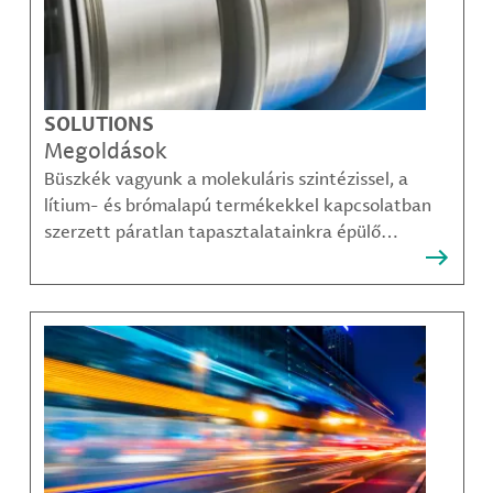
SOLUTIONS
Megoldások
Büszkék vagyunk a molekuláris szintézissel, a
lítium- és brómalapú termékekkel kapcsolatban
szerzett páratlan tapasztalatainkra épülő
megoldásainkra, amelyekkel ügyfeleink
legösszetettebb kihívásai is sikerrel leküzdhetők.