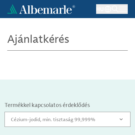
Ugrás
HU
a
tartalomra
Ajánlatkérés
Termékkel kapcsolatos érdeklődés
Cézium-jodid, min. tisztaság 99,999%