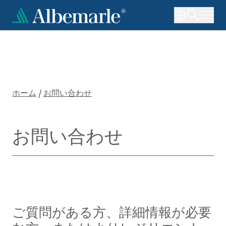
メ
イ
ン
コ
ン
テ
ン
ツ
ホーム
/
お問い合わせ
に
移
動
お問い合わせ
ご質問がある方、詳細情報が必要