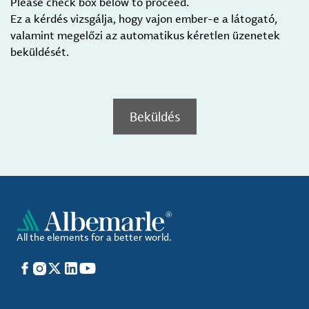
Please check box below to proceed.
Ez a kérdés vizsgálja, hogy vajon ember-e a látogató,
valamint megelőzi az automatikus kéretlen üzenetek
beküldését.
Beküldés
All the elements for a better world.
Facebook
Instagram
X
LinkedIn
YouTube