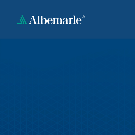
跳
转
到
主
要
内
容