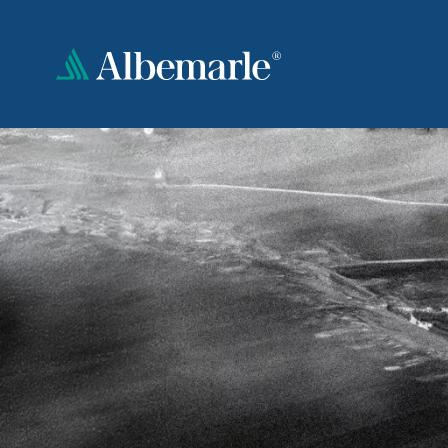
跳
转
到
主
要
内
容