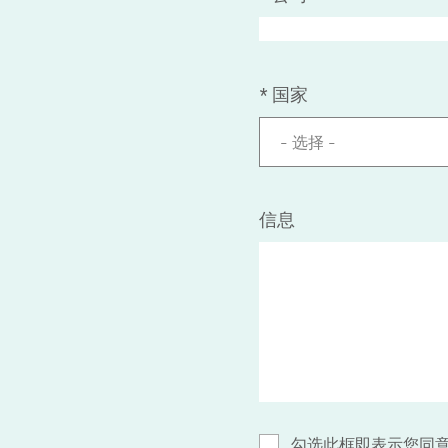
*
国家
- 选择 -
信息
勾选此框即表示您同