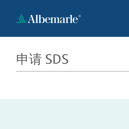
跳
转
到
主
要
内
容
申请 SDS