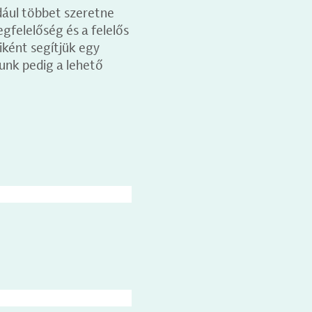
dául többet szeretne
egfelelőség és a felelős
iként segítjük egy
unk pedig a lehető