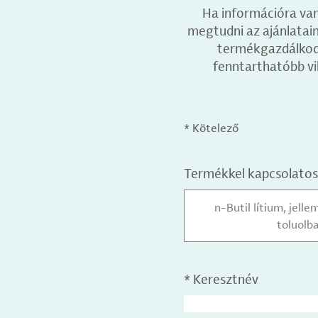
Ha információra van
megtudni az ajánlataink
termékgazdálkodás
fenntarthatóbb vi
* Kötelező
Termékkel kapcsolatos
n-Butil lítium, jel
toluolb
*
Keresztnév