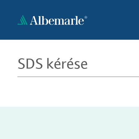
Ugrás
a
tartalomra
SDS kérése