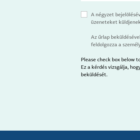
A négyzet bejelölésé
üzeneteket küldjenek
Az űrlap beküldéséve
feldolgozza a személy
Please check box below t
Ez a kérdés vizsgálja, ho
beküldését.