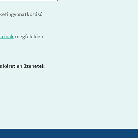
arketingvonatkozású
zatnak
megfelelően
us kéretlen üzenetek