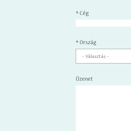
*
Cég
*
Ország
- Választás -
Üzenet