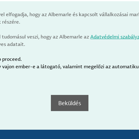
vel elfogadja, hogy az Albemarle és kapcsolt vállalkozásai m
 részére.
l tudomásul veszi, hogy az Albemarle az
Adatvédelmi szabály
es adatait.
o proceed.
gy vajon ember-e a látogató, valamint megelőzi az automatik
Beküldés