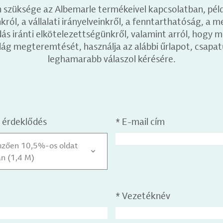
 szüksége az Albemarle termékeivel kapcsolatban, pél
ról, a vállalati irányelveinkről, a fenntarthatóság, a m
 iránti elkötelezettségünkről, valamint arról, hogy m
lág megteremtését, használja az alábbi űrlapot, csapat
leghamarabb válaszol kérésére.
 érdeklődés
*
E-mail cím
lemzően 10,5%-os oldat
an (1,4 M)
*
Vezetéknév