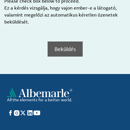
Please check box below to proceed.
Ez a kérdés vizsgálja, hogy vajon ember-e a látogató,
valamint megelőzi az automatikus kéretlen üzenetek
beküldését.
Beküldés
All the elements for a better world.
Facebook
Instagram
X
LinkedIn
YouTube