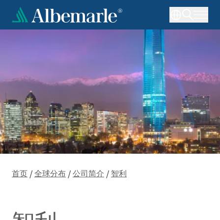
跳
转
到
主
要
内
容
首页
/
全球分布
/
公司简介
/
智利