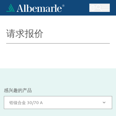
跳
转
到
主
要
请求报价
内
容
感兴趣的产品
锆镍合金 30/70 A