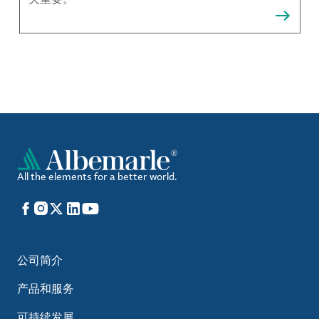
All the elements for a better world.
Facebook
Instagram
X
LinkedIn
YouTube
公司简介
产品和服务
可持续发展