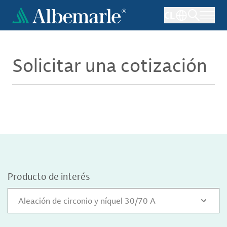
Pasar
CL
al
contenido
principal
Solicitar una cotización
Producto de interés
Aleación de circonio y níquel 30/70 A