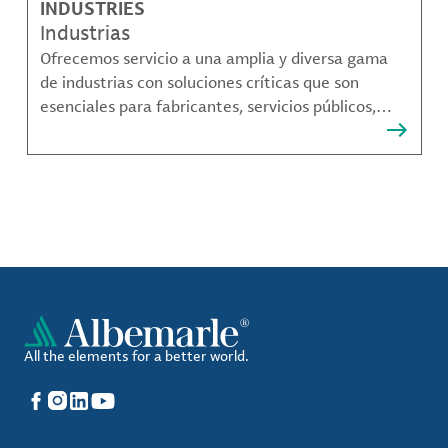
INDUSTRIES
Industrias
Ofrecemos servicio a una amplia y diversa gama
de industrias con soluciones críticas que son
esenciales para fabricantes, servicios públicos,
proveedores de componentes, fabricantes de
compuestos de materiales y mucho más.
All the elements for a better world.
Facebook
Instagram
LinkedIn
YouTube