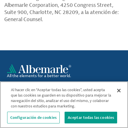
Albemarle Corporation, 4250 Congress Street,
Suite 900, Charlotte, NC 28209, a la atención de:
General Counsel.
All the elements for a better world.
Facebook
Instagram
LinkedIn
YouTube
Al hacer clic en “Aceptar todas las cookies”, usted acepta
que las cookies se guarden en su dispositivo para mejorar la
navegación del sitio, analizar el uso del mismo, y colaborar
con nuestros estudios para marketing.
Quiénes somos
Configuración de cookies
Aceptar todas las cookies
Ubicaciones