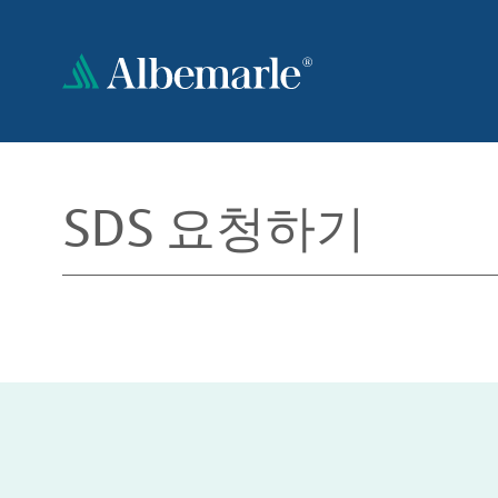
주
요
콘
텐
츠
로
건
너
SDS 요청하기
뛰
기