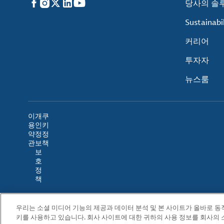
Facebook
Instagram
X
LinkedIn
YouTube
당사의 솔
Sustainabil
커리어
투자자
뉴스룸
이
개
쿠
용
인
키
약
정
정
관
보
책
보
호
정
책
우리는 소셜 미디어 기능의 제공과 데이터 분석 및 본 사이트가 올바로 
키를 사용하고 있습니다. 회사 사이트에 대한 귀하의 사용 정보를 회사의 