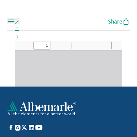
Share
メ
ニ
ュ
ー
All the elements for a better world.
Facebook
Instagram
X
LinkedIn
YouTube