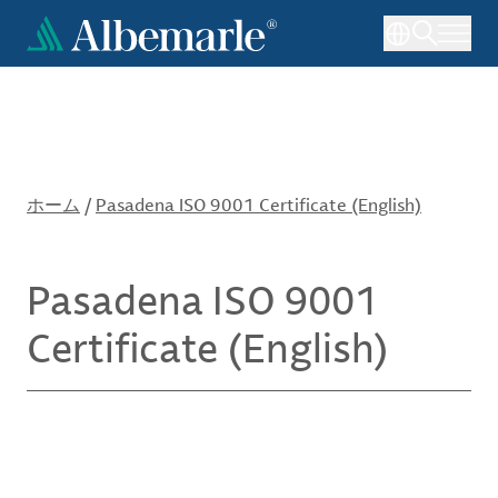
メ
イ
ン
コ
ン
テ
ン
ツ
ホーム
/
Pasadena ISO 9001 Certificate (English)
に
移
動
Pasadena ISO 9001
Certificate (English)