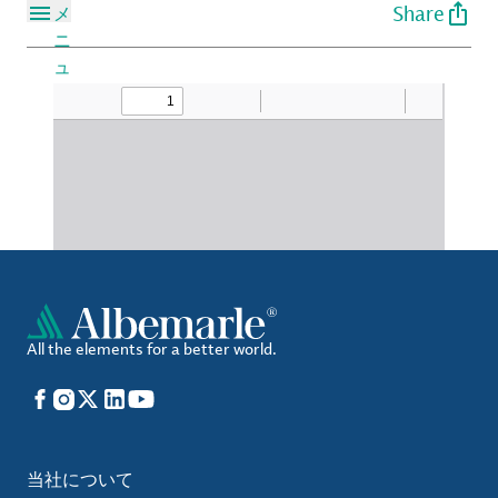
Share
メ
ニ
ュ
ー
All the elements for a better world.
Facebook
Instagram
X
LinkedIn
YouTube
当社について