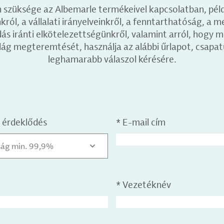
 szüksége az Albemarle termékeivel kapcsolatban, pél
ról, a vállalati irányelveinkről, a fenntarthatóság, a m
 iránti elkötelezettségünkről, valamint arról, hogy m
lág megteremtését, használja az alábbi űrlapot, csapat
leghamarabb válaszol kérésére.
 érdeklődés
*
E-mail cím
aság min. 99,9%
*
Vezetéknév