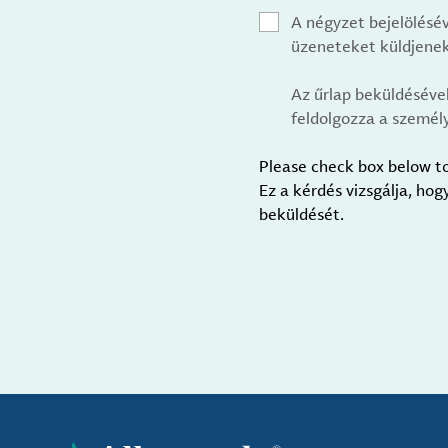
A négyzet bejelölésé
üzeneteket küldjenek
Az űrlap beküldéséve
feldolgozza a személy
Please check box below t
Ez a kérdés vizsgálja, ho
beküldését.