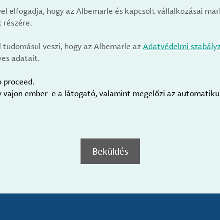
vel elfogadja, hogy az Albemarle és kapcsolt vállalkozásai m
 részére.
l tudomásul veszi, hogy az Albemarle az
Adatvédelmi szabály
es adatait.
o proceed.
gy vajon ember-e a látogató, valamint megelőzi az automatik
Beküldés