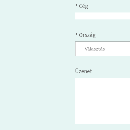
*
Cég
*
Ország
- Választás -
Üzenet