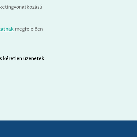
arketingvonatkozású
zatnak
megfelelően
us kéretlen üzenetek