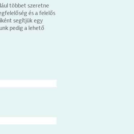
dául többet szeretne
egfelelőség és a felelős
iként segítjük egy
unk pedig a lehető