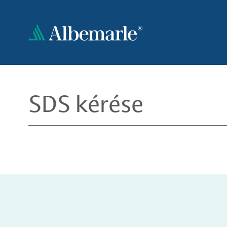
Ugrás
a
tartalomra
SDS kérése