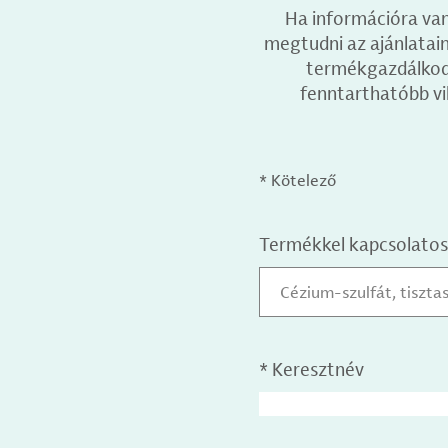
Ha információra van
megtudni az ajánlataink
termékgazdálkodás
fenntarthatóbb vi
* Kötelező
Termékkel kapcsolatos
Cézium-szulfát, tiszt
*
Keresztnév