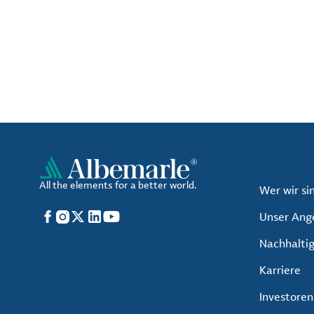
All the elements for a better world.
Wer wir si
Facebook
Instagram
X
LinkedIn
YouTube
Unser Ang
Nachhaltig
Karriere
Investoren