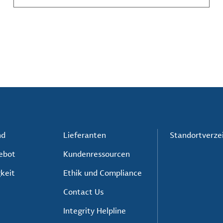
Akteure unerlässlich sind.
nd
Lieferanten
Standortverze
ebot
Kundenressourcen
keit
Ethik und Compliance
Contact Us
Integrity Helpline