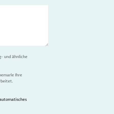
g- und ähnliche
bemarle Ihre
beitet.
t automatisches