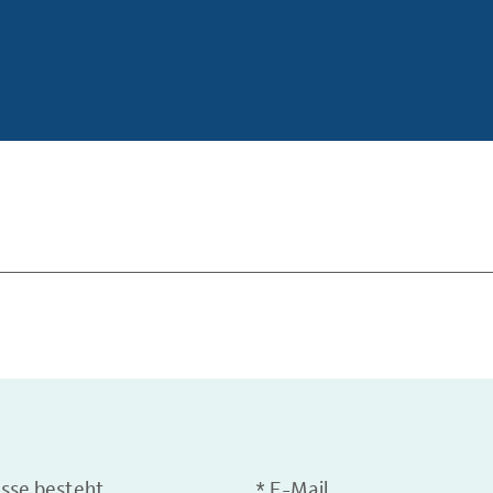
esse besteht
*
E-Mail