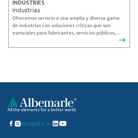
INDUSTRIES
Industrias
Ofrecemos servicio a una amplia y diversa gama
de industrias con soluciones críticas que son
esenciales para fabricantes, servicios públicos,
proveedores de componentes, fabricantes de
compuestos de materiales y mucho más.
All the elements for a better world.
Facebook
Instagram
incógnita
LinkedIn
YouTube