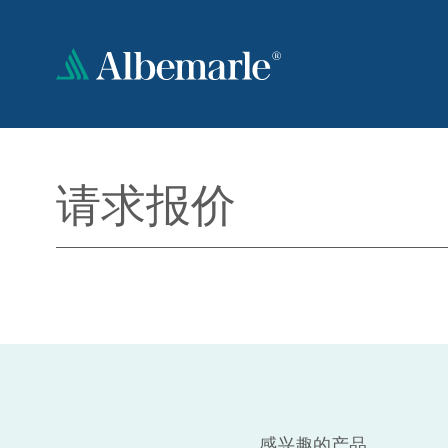
跳
转
到
主
要
内
容
请求报价
感兴趣的产品