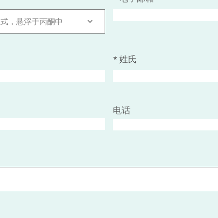
湿式，悬浮于丙酮中
*
姓氏
电话