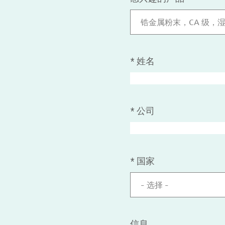
锆金属粉末，CA 级，
*
姓名
*
公司
*
国家
- 选择 -
信息