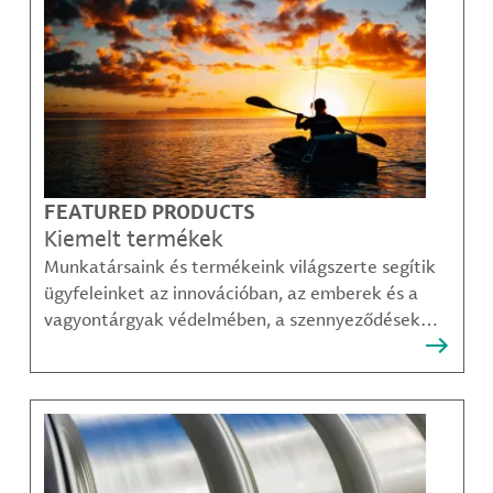
FEATURED PRODUCTS
Kiemelt termékek
Munkatársaink és termékeink világszerte segítik
ügyfeleinket az innovációban, az emberek és a
vagyontárgyak védelmében, a szennyeződések
felszámolásában, valamint a mobilitás, a
kommunikáció és a növekedés fenntarthatóbb
módjainak megteremtésében.