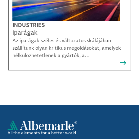
INDUSTRIES
Iparágak
Az iparágak széles és változatos skálájában
szállítunk olyan kritikus megoldásokat, amelyek
nélkülözhetetlenek a gyártók, a
közműszolgáltatók, az alkatrészgyártók, a
kompozit-anyag készítők és mások számára.
All the elements for a better world.