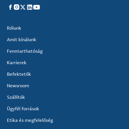
Facebook
Instagram
X
LinkedIn
YouTube
Rólunk
Amit kínálunk
Fenntarthatóság
Karrierek
Befektetők
Newsroom
Szállítók
Ügyfél források
Etika és megfelelőség