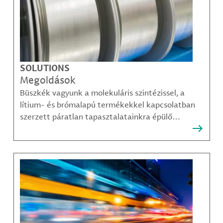
SOLUTIONS
Megoldások
Büszkék vagyunk a molekuláris szintézissel, a
lítium- és brómalapú termékekkel kapcsolatban
szerzett páratlan tapasztalatainkra épülő
megoldásainkra, amelyekkel ügyfeleink
legösszetettebb kihívásai is sikerrel leküzdhetők.