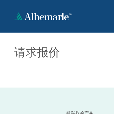
跳
转
到
主
要
内
容
请求报价
感兴趣的产品