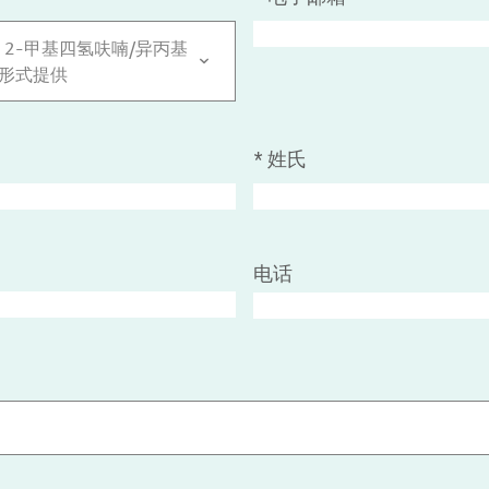
 2-甲基四氢呋喃/异丙基
形式提供
*
姓氏
电话