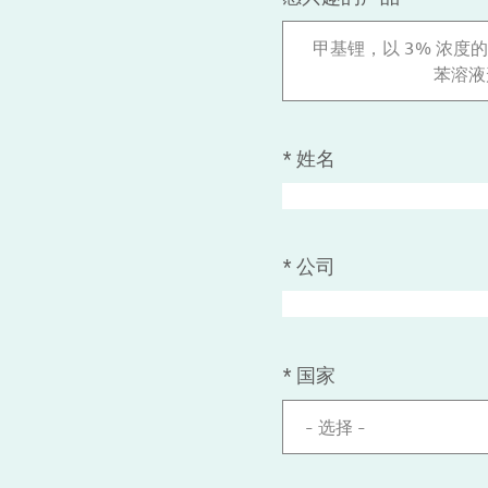
甲基锂，以 3% 浓度的
苯溶液
*
姓名
*
公司
*
国家
- 选择 -