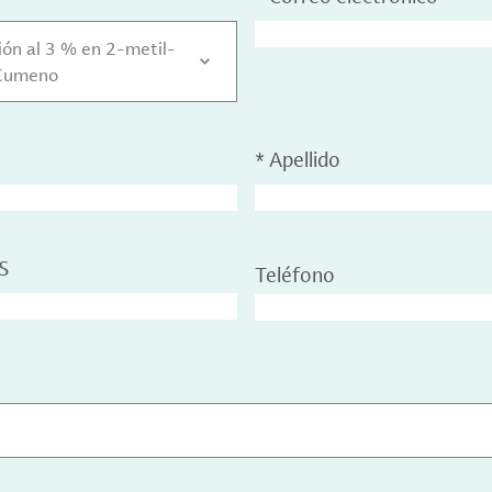
ución al 3 % en 2-metil-
Cumeno
*
Apellido
S
Teléfono