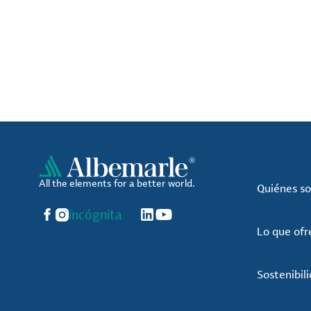
All the elements for a better world.
Quiénes s
Facebook
Instagram
incógnita
LinkedIn
YouTube
Lo que of
Sostenibil