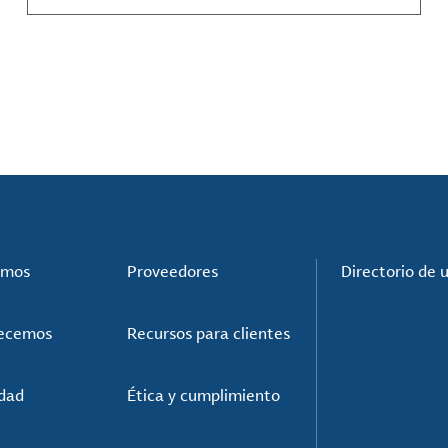
compuestos de materiales y mucho más.
omos
Proveedores
Directorio de 
recemos
Recursos para clientes
idad
Ética y cumplimiento