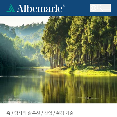
주
요
콘
텐
츠
로
건
너
뛰
기
홈
/
당사의 솔루션
/
산업
/
환경 기술