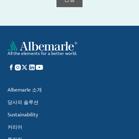
All the elements for a better world.
Facebook
Instagram
X
LinkedIn
YouTube
Albemarle 소개
당사의 솔루션
Sustainability
커리어