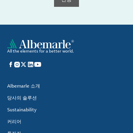
All the elements for a better world.
Facebook
Instagram
X
LinkedIn
YouTube
Albemarle 소개
당사의 솔루션
Sustainability
커리어