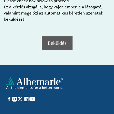
Please check box below to proceed.
Ez a kérdés vizsgálja, hogy vajon ember-e a látogató,
valamint megelőzi az automatikus kéretlen üzenetek
beküldését.
Beküldés
All the elements for a better world.
Facebook
Instagram
X
LinkedIn
YouTube