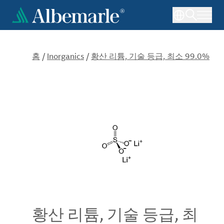
주
요
콘
텐
츠
홈
/
Inorganics
/
황산 리튬, 기술 등급, 최소 99.0%
로
건
너
뛰
기
황산 리튬, 기술 등급, 최