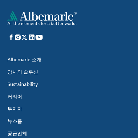
All the elements for a better world.
Facebook
Instagram
X
LinkedIn
YouTube
Albemarle 소개
당사의 솔루션
Sustainability
커리어
투자자
뉴스룸
공급업체