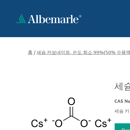
주
요
콘
텐
츠
로
건
너
홈
/
세슘 카보네이트, 순도 최소 99%(50% 수용액
뛰
기
세슘
CAS N
세슘 