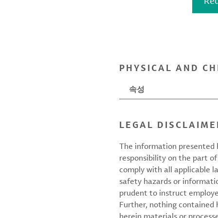
Req
PHYSICAL AND CH
속성
LEGAL DISCLAIME
The information presented h
responsibility on the part of
comply with all applicable l
safety hazards or informati
prudent to instruct employ
Further, nothing contained
herein materials or processes