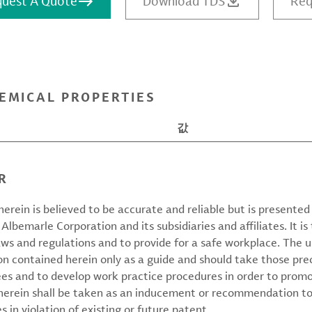
uest A Quote
Download TDS
Req
EMICAL PROPERTIES
값
R
erein is believed to be accurate and reliable but is presente
 Albemarle Corporation and its subsidiaries and affiliates. It is 
aws and regulations and to provide for a safe workplace. The u
on contained herein only as a guide and should take those pre
ees and to develop work practice procedures in order to prom
 herein shall be taken as an inducement or recommendation to
 in violation of existing or future patent.