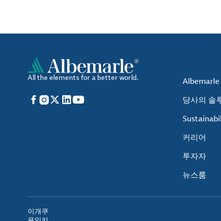
All the elements for a better world.
Albemarl
Facebook
Instagram
X
LinkedIn
YouTube
당사의 솔
Sustainabil
커리어
투자자
뉴스룸
이
개
쿠
용
인
키