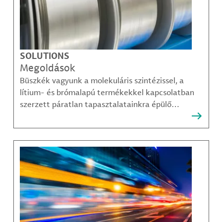
SOLUTIONS
Megoldások
Büszkék vagyunk a molekuláris szintézissel, a
lítium- és brómalapú termékekkel kapcsolatban
szerzett páratlan tapasztalatainkra épülő
megoldásainkra, amelyekkel ügyfeleink
legösszetettebb kihívásai is sikerrel leküzdhetők.