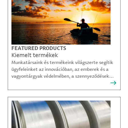
FEATURED PRODUCTS
Kiemelt termékek
Munkatársaink és termékeink világszerte segítik
ügyfeleinket az innovációban, az emberek és a
vagyontárgyak védelmében, a szennyeződések
felszámolásában, valamint a mobilitás, a
kommunikáció és a növekedés fenntarthatóbb
módjainak megteremtésében.