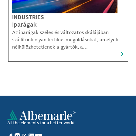
INDUSTRIES
Iparágak
Az iparágak széles és változatos skálájában
szállítunk olyan kritikus megoldásokat, amelyek
nélkülözhetetlenek a gyártók, a
közműszolgáltatók, az alkatrészgyártók, a
kompozit-anyag készítők és mások számára.
All the elements for a better world.