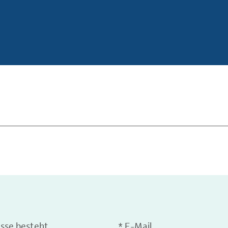
esse besteht
*
E-Mail