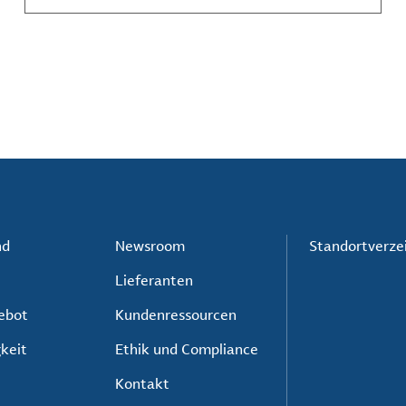
Akteure unerlässlich sind.
nd
Newsroom
Standortverze
Lieferanten
ebot
Kundenressourcen
keit
Ethik und Compliance
Kontakt