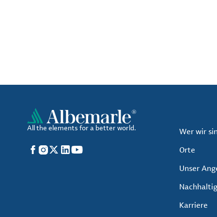
All the elements for a better world.
Wer wir si
Facebook
Instagram
X
LinkedIn
YouTube
Orte
Unser Ang
Nachhaltig
Karriere