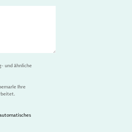
g- und ähnliche
bemarle Ihre
beitet.
t automatisches