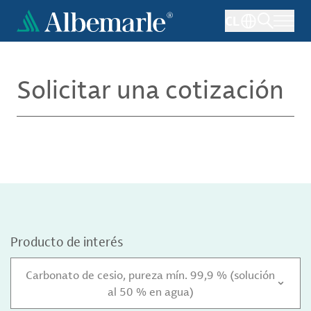
Pasar
CL
al
contenido
principal
Solicitar una cotización
Producto de interés
Carbonato de cesio, pureza mín. 99,9 % (solución
al 50 % en agua)