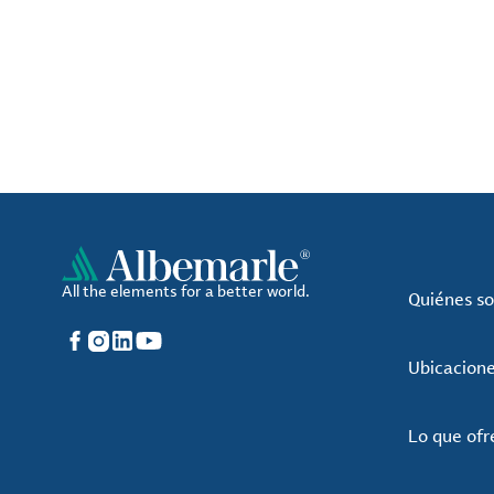
All the elements for a better world.
Quiénes s
Facebook
Instagram
LinkedIn
YouTube
Ubicacion
Lo que of