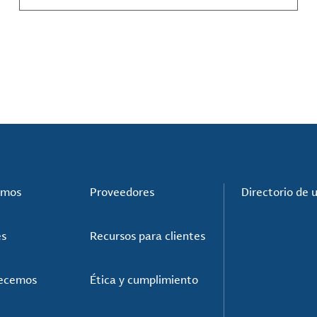
compuestos de materiales y mucho más.
omos
Proveedores
Directorio de 
es
Recursos para clientes
recemos
Ética y cumplimiento