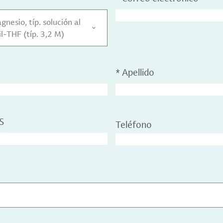
nesio, típ. solución al
-THF (típ. 3,2 M)
*
Apellido
S
Teléfono