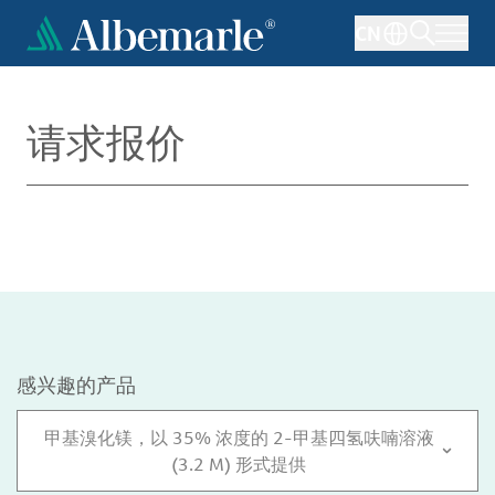
跳
CN
转
到
主
要
请求报价
内
容
感兴趣的产品
甲基溴化镁，以 35% 浓度的 2-甲基四氢呋喃溶液
(3.2 M) 形式提供