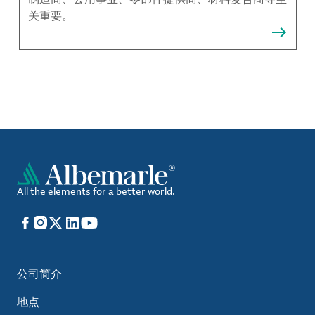
关重要。
All the elements for a better world.
Facebook
Instagram
X
LinkedIn
YouTube
公司简介
地点