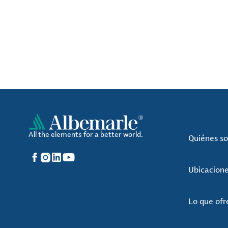
All the elements for a better world.
Quiénes s
Facebook
Instagram
LinkedIn
YouTube
Ubicacion
Lo que of