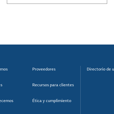
compuestos de materiales y mucho más.
omos
Proveedores
Directorio de 
es
Recursos para clientes
recemos
Ética y cumplimiento