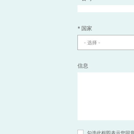
*
国家
- 选择 -
信息
勾选此框即表示您同