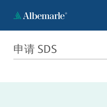
跳
转
到
主
要
内
容
申请 SDS