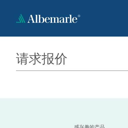
跳
转
到
主
要
内
容
请求报价
感兴趣的产品