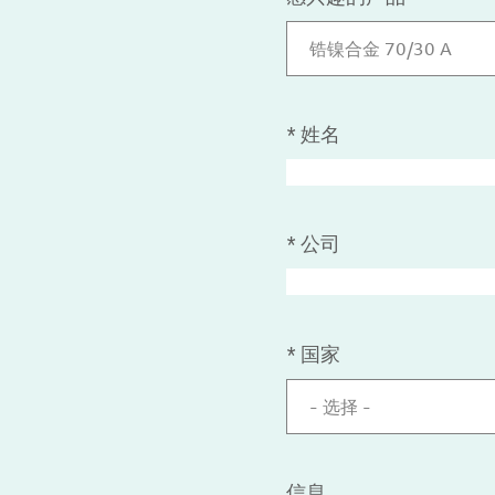
锆镍合金 70/30 A
*
姓名
*
公司
*
国家
- 选择 -
信息