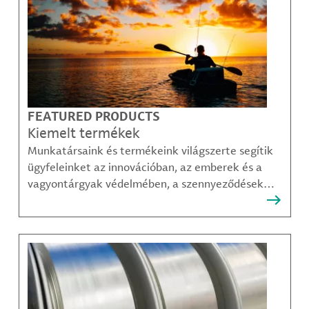
FEATURED PRODUCTS
Kiemelt termékek
Munkatársaink és termékeink világszerte segítik
ügyfeleinket az innovációban, az emberek és a
vagyontárgyak védelmében, a szennyeződések
felszámolásában, valamint a mobilitás, a
kommunikáció és a növekedés fenntarthatóbb
módjainak megteremtésében.