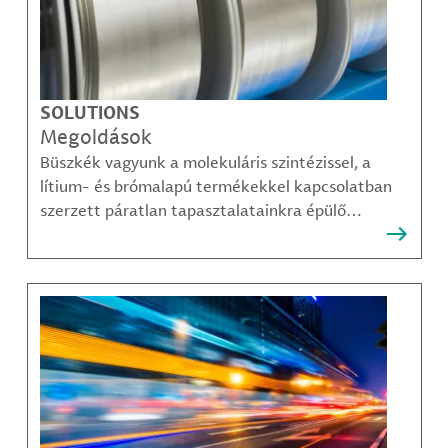
SOLUTIONS
Megoldások
Büszkék vagyunk a molekuláris szintézissel, a
lítium- és brómalapú termékekkel kapcsolatban
szerzett páratlan tapasztalatainkra épülő
megoldásainkra, amelyekkel ügyfeleink
legösszetettebb kihívásai is sikerrel leküzdhetők.