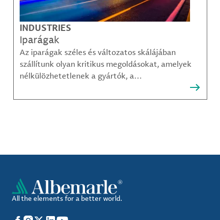
INDUSTRIES
Iparágak
Az iparágak széles és változatos skálájában
szállítunk olyan kritikus megoldásokat, amelyek
nélkülözhetetlenek a gyártók, a
közműszolgáltatók, az alkatrészgyártók, a
kompozit-anyag készítők és mások számára.
All the elements for a better world.