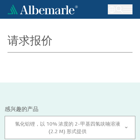
跳
转
到
主
要
请求报价
内
容
感兴趣的产品
氢化铝锂，以 10% 浓度的 2-甲基四氢呋喃溶液
(2.2 M) 形式提供