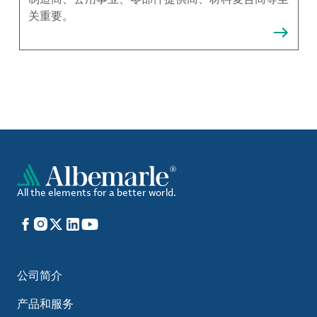
关重要。
All the elements for a better world.
Facebook
Instagram
X
LinkedIn
YouTube
公司简介
产品和服务