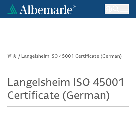
跳
转
到
主
要
内
容
首页
/
Langelsheim ISO 45001 Certificate (German)
Langelsheim ISO 45001
Certificate (German)