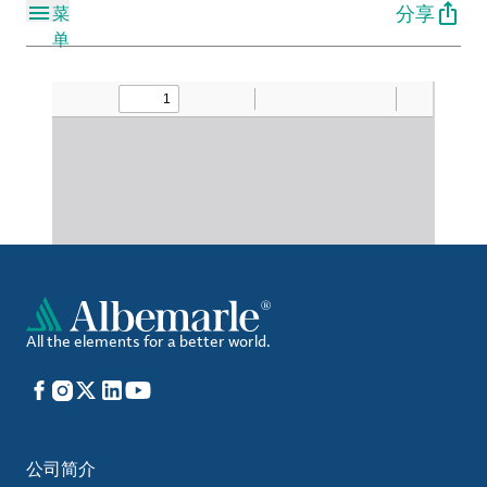
分享
菜
单
All the elements for a better world.
Facebook
Instagram
X
LinkedIn
YouTube
公司简介