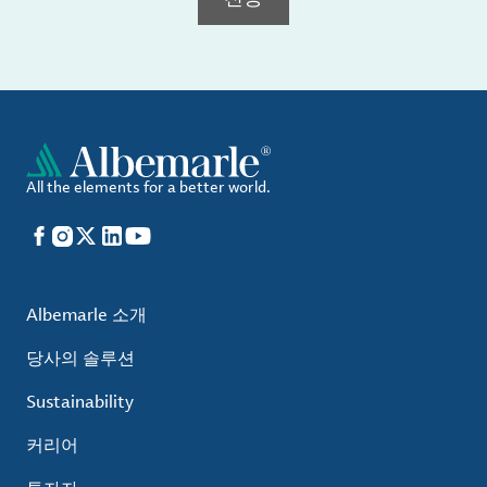
All the elements for a better world.
Facebook
Instagram
X
LinkedIn
YouTube
Albemarle 소개
당사의 솔루션
Sustainability
커리어