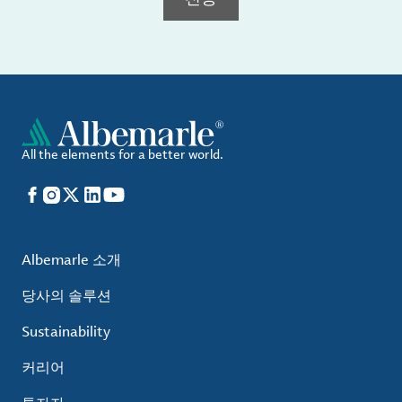
All the elements for a better world.
Facebook
Instagram
X
LinkedIn
YouTube
Albemarle 소개
당사의 솔루션
Sustainability
커리어